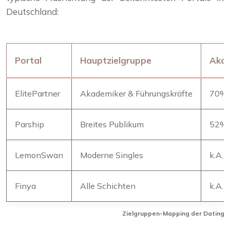
Deutschland:
Portal
Hauptzielgruppe
Akad
ElitePartner
Akademiker & Führungskräfte
70%
Parship
Breites Publikum
52%
LemonSwan
Moderne Singles
k.A.
Finya
Alle Schichten
k.A.
Zielgruppen-Mapping der Dating-