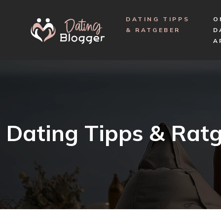
DATING TIPPS
O
& RATGEBER
D
A
Dating Tipps & Rat