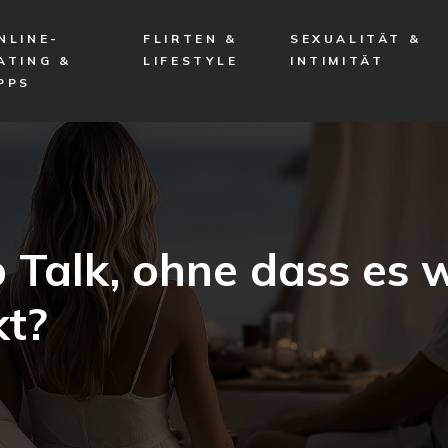
NLINE-
FLIRTEN &
SEXUALITÄT &
ATING &
LIFESTYLE
INTIMITÄT
PPS
 Talk, ohne dass es w
kt?