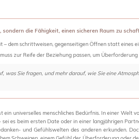
 sondern die Fähigkeit, einen sicheren Raum zu schaf
keit – dem schrittweisen, gegenseitigen Öffnen statt eines
en muss zur Reife der Beziehung passen, um Überforderun
uf, was Sie fragen, und mehr darauf, wie Sie eine Atmos
 ein universelles menschliches Bedürfnis. In einer Welt vo
ei es beim ersten Date oder in einer langjährigen Part
edanken- und Gefühlswelten des anderen erkunden. Doch h
ichem Schweigen, einem Gefühl der Überforderung oder de