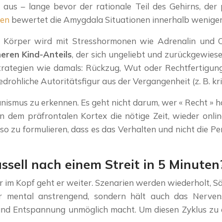
us – lange bevor der rationale Teil des Gehirns, der 
gen
bewertet die Amygdala Situationen innerhalb weniger 
r Körper wird mit Stresshormonen wie Adrenalin und Cor
neren Kind-Anteils
, der sich ungeliebt und zurückgewiese
n Strategien wie damals: Rückzug, Wut oder Rechtfertigu
rohliche Autoritätsfigur aus der Vergangenheit (z. B. krit
anismus zu erkennen. Es geht nicht darum, wer « Recht » 
dem präfrontalen Kortex die nötige Zeit, wieder onli
so zu formulieren, dass es das Verhalten und nicht die P
sell nach einem Streit in 5 Minuten
aber im Kopf geht er weiter. Szenarien werden wiederholt, 
nur mental anstrengend, sondern hält auch das Nerve
nd Entspannung unmöglich macht. Um diesen Zyklus zu d