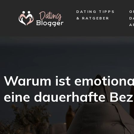
DATING TIPPS
O
& RATGEBER
D
A
Warum ist emotionale
eine dauerhafte Be