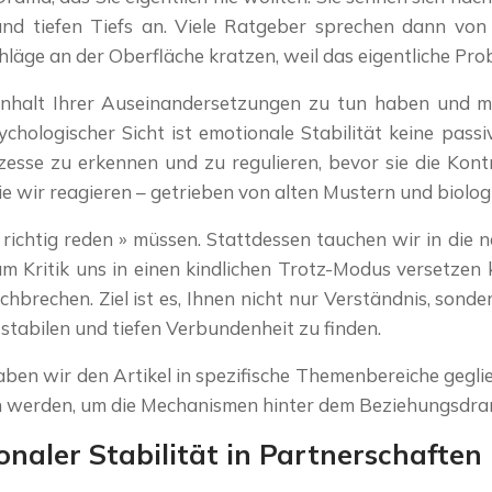
und tiefen Tiefs an. Viele Ratgeber sprechen dann von
äge an der Oberfläche kratzen, weil das eigentliche Proble
Inhalt Ihrer Auseinandersetzungen zu tun haben und m
ogischer Sicht ist emotionale Stabilität keine passive 
esse zu erkennen und zu regulieren, bevor sie die Kont
e wir reagieren – getrieben von alten Mustern und biol
r « richtig reden » müssen. Stattdessen tauchen wir in 
 Kritik uns in einen kindlichen Trotz-Modus versetzen 
hbrechen. Ziel ist es, Ihnen nicht nur Verständnis, so
tabilen und tiefen Verbundenheit zu finden.
en wir den Artikel in spezifische Themenbereiche geglie
en werden, um die Mechanismen hinter dem Beziehungsdram
aler Stabilität in Partnerschaften